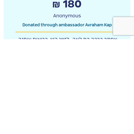
₪ 180
Anonymous
Donated through ambassador Avraham Kap
אסתר ברכה בת לאה- לזיווג הגון. בריאות איתנה.
עשירות מופלגת.אושר ורוגע ושפע בכל התחומים
₪ 50
Anonymous
Donated through ambassador Avraham Kap
₪ 1