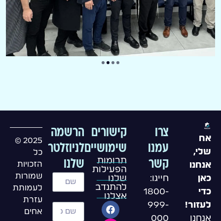
צרו
קישורים
הרשמה
אח
2025 ©
עמנו
שימושיים
לניוזלטר
שלי,
כל
תרומות
קשר
שלנו
הזכויות
אנחנו
הפעילות
שמורות
חייגו:
שלנו
כאן
להתנדב
לעמותת
1800-
כדי
אצלנו
עזרת
999-
לעזור!
אחים
000
אנחנו