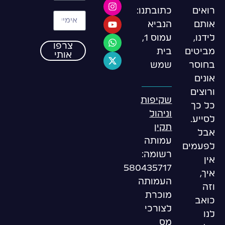
כתובתנו:
רואים
הנביא
אותם
עמוס 1,
לידנו,
צרפו
בית
מביטים
אותי
שמש
בחוסר
אונים
ורוצים
שקיפות
כל כך
וניהול
לסייע.
תקין
אבל
עמותה
לפעמים
רשומה:
אין
580435717
איך,
העמותה
וזה
מוכרת
כואב
לצורכי
לנו
מס