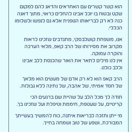
הוא קשר קשרים עם האחראים והדאג להם למקום
שקט ובטוח בו יוכל אבינו להחלים כראוי, מתוך דאגה
כנה לא רק לבריאותו הגופנית אלא גם לנפשו ולשלומו
הכללי.
אנו, משפחת קושלבסקי, מתנדבים שזכינו לראות
מקרוב את מסירותו של הרב קאפ, מלאי הערכה
והוקרה עמוקה.
אין לנו מילים לתאר את האור שהכנסת ללב אבינו
וללב כולנו.
הרב קאפ הוא לא רק אדם של מעשים הוא מלאך
של חסד אמיתי, של אהבה, של נתינה ללא גבולות.
תודה לך מכל הלב על שהיית שם ברגעים הכי
קריטיים, על שעטפת, חיממת וטיפלת ועל שזכינו בך.
מי ייתן ותזכה לבריאות איתנה, כוח להמשיך בעשייתך
המבורכת, ושפע של טוב ושמחה בחייך.