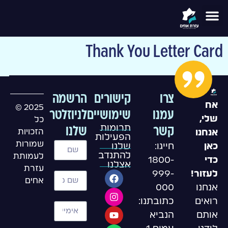
לתוכן
Thank You Letter Card
צרו
קישורים
הרשמה
אח
2025 ©
עמנו
שימושיים
לניוזלטר
שלי,
כל
תרומות
קשר
שלנו
הזכויות
אנחנו
הפעילות
שמורות
חייגו:
שלנו
כאן
להתנדב
לעמותת
1800-
כדי
אצלנו
עזרת
999-
לעזור!
אחים
000
אנחנו
כתובתנו:
רואים
הנביא
אותם