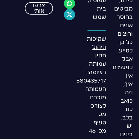
עמוס 1,
לידנו,
צרפו
בית
מביטים
אותי
שמש
בחוסר
אונים
ורוצים
שקיפות
כל כך
וניהול
לסייע.
תקין
אבל
עמותה
לפעמים
רשומה:
אין
580435717
איך,
העמותה
וזה
מוכרת
כואב
לצורכי
לנו
מס
בלב.
סעיף
יש
מס’ 46
בינינו